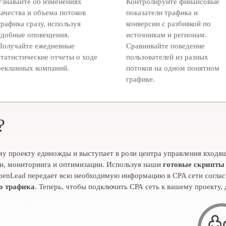
Узнавайте об изменениях
Контролируйте финансовые
качества и объема потоков
показатели трафика и
трафика сразу, используя
конверсии с разбивкой по
удобные оповещения.
источникам и регионам.
Получайте ежедневные
Сравнивайте поведение
статистические отчеты о ходе
пользователей из разных
рекламных компаний.
потоков на одном понятном
графике.
?
у проекту единожды и выступает в роли центра управления входя
ки, мониторинга и оптимизации. Используя наши
готовые скрипты
OpenLead передает всю необходимую информацию в CPA сети соглас
о трафика
. Теперь, чтобы подключить СРА сеть к вашему проекту, 